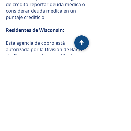
de crédito reportar deuda médica o
considerar deuda médica en un
puntaje crediticio.
Residentes de Wisconsin:
Esta agencia de cobro está
autorizada por la División de Banca
del Departamento de Instituciones
Financieras de Wisconsin,
www.dfi.wi.gov
.
Política de privacidad
|
Política de
privacidad de California
|
Descargo de
responsabilidad
|
Divulgaciones
|