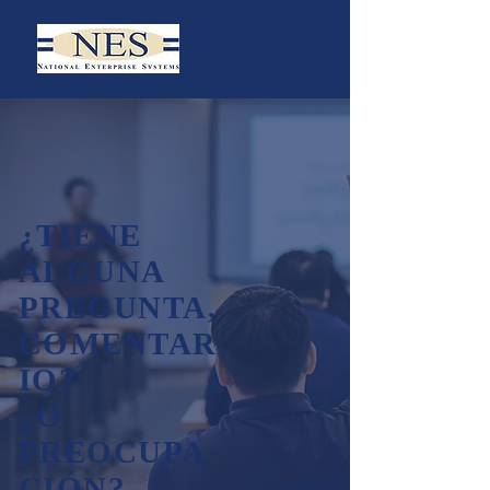
¿TIENE
ALGUNA
PREGUNTA,
COMENTAR
IO?
¿O
PREOCUPA
CIÓN?