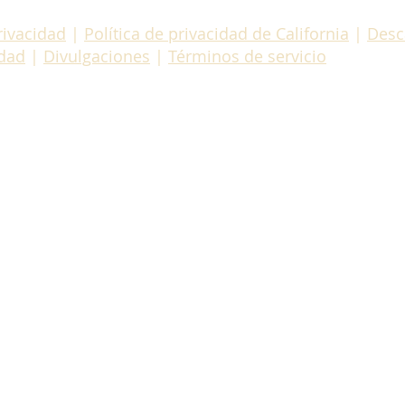
rivacidad
|
Política de privacidad de California
|
Desc
idad
|
Divulgaciones
|
Términos de servicio
© 2025 por National Enterprise Systems, Inc. (NES)
Sistemas empresariales nacionales
29125 Solon Road, Solon, OH 44139
Teléfono:
(440) 542-1360
Número gratuito:
(800) 973-0600
Para contactar por correo electrónico o presentar una quej
Profesional certificado en cumplimiento de cuentas por cob
Número CRCP: P2603-1698
Recursos para consumidores de RMAI:
https://rmaintl.org/
ificación RMAI: C2604-1201
Número de licencia de agencia de cobranza de Nevada: C
Gerente de Cumplimiento de Agencias de Cobranza de Neva